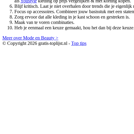
als
Youstyle
kleding op prijs vergelijken & met korting kopen.
Blijf kritisch. Laat je niet overhalen door trends die je eigenlijk n
Focus op accessoires. Combineer jouw basisstuk met een statemen
Zorg ervoor dat alle kleding in je kast schoon en gestreken is.
Maak van te voren combinaties.
Heb je eenmaal een keuze gemaakt, hou het dan bij deze keuze
Meer over Mode en Beauty >
© Copyright 2026 gratis-toplijst.nl -
Top tips