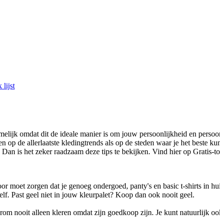
lijst
elijk omdat dit de ideale manier is om jouw persoonlijkheid en persoon
 op de allerlaatste kledingtrends als op de steden waar je het beste k
? Dan is het zeker raadzaam deze tips te bekijken. Vind hier op Gratis-t
r moet zorgen dat je genoeg ondergoed, panty's en basic t-shirts in hui
jezelf. Past geel niet in jouw kleurpalet? Koop dan ook nooit geel.
 nooit alleen kleren omdat zijn goedkoop zijn. Je kunt natuurlijk ook