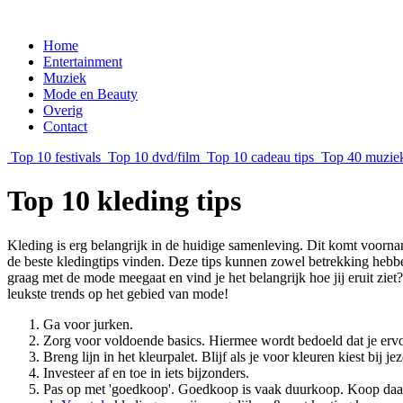
Home
Entertainment
Muziek
Mode en Beauty
Overig
Contact
Top 10 festivals
Top 10 dvd/film
Top 10 cadeau tips
Top 40 muziek 
Top 10 kleding tips
Kleding is erg belangrijk in de huidige samenleving. Dit komt voornam
de beste kledingtips vinden. Deze tips kunnen zowel betrekking hebben
graag met de mode meegaat en vind je het belangrijk hoe jij eruit ziet
leukste trends op het gebied van mode!
Ga voor jurken.
Zorg voor voldoende basics. Hiermee wordt bedoeld dat je ervoo
Breng lijn in het kleurpalet. Blijf als je voor kleuren kiest bij 
Investeer af en toe in iets bijzonders.
Pas op met 'goedkoop'. Goedkoop is vaak duurkoop. Koop daarom